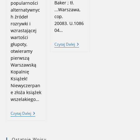
Baker ; tł.
popularności
...Warszawa,
alternatywnyc
cop.
h źródeł
20083. U.1086
rozrywki i
04…
wzrastającej
wartości
głupoty,
Nowe
Czytaj Dalej
Nabytki:
otwieramy
Marzec
pierwszą
2023
Warszawską
Kopalnię
Książek!
Niewyczerpan
e złoża książek
wszelakiego…
Warszawska
Czytaj Dalej
Kopalnia
Książek
–
Kiermasz
Ostatnie Wpisy