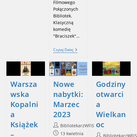
Filmowego
Połączonych
Bibliotek.
Klasyczną
komedię
"Braciszek"…
Spotkanie
Czytaj Dalej
Klubu
Filmowego
Połączonych
Bibliotek
Warsza
Nowe
Godziny
wska
nabytki:
otwarci
Kopalni
Marzec
a
a
2023
Wielkan
Książek
oc
Post
BibliotekarzWFiS
author:
–
Post
13 kwietnia
Post
BibliotekarzWFiS