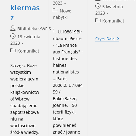
published:
2023
author:
kiermas
Post
5 kwietnia
Post
Nowe
published:
2023
z
category:
nabytki
Post
Komunikat
category:
Post
BibliotekarzWFiS
1. U.108619Bir
author:
Post
13 kwietnia
nbaum, Pierre
Godziny
Czytaj Dalej
published:
2023
Otwarcia
- "La France
Wielkanoc
Post
Komunikat
aux Français" :
category:
historie des
haines
Szczęść Boże
nationalistes
wszystkim
...Paris,
wspierającym
2006.2. U.1084
polskie
59 /
książkownictw
BakerBaker,
o! Wbrew
Joanne. - 50
spadającemu
teorii fizyki,
zapotrzebowa
które
niu na
powinieneś
wartościowe
znać / Joanne
źródła wiedzy,