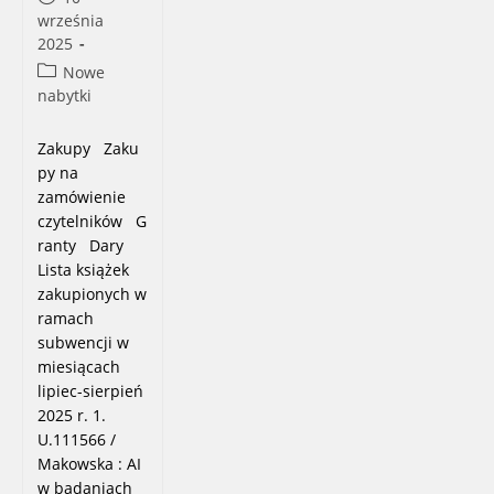
published:
września
2025
Post
Nowe
category:
nabytki
Zakupy Zaku
py na
zamówienie
czytelników G
ranty Dary
Lista książek
zakupionych w
ramach
subwencji w
miesiącach
lipiec-sierpień
2025 r. 1.
U.111566 /
Makowska : AI
w badaniach