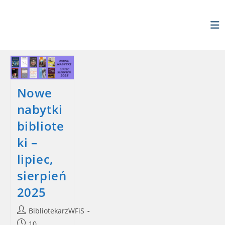
Skip
to
content
Nowe
nabytki
bibliote
ki –
lipiec,
sierpień
2025
Post
BibliotekarzWFiS
author:
Post
10