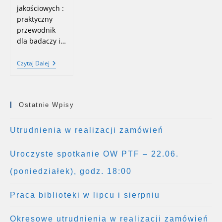
jakościowych :
praktyczny
przewodnik
dla badaczy i…
Nowe
Czytaj Dalej
Nabytki
Biblioteki
–
Lipiec,
Sierpień
Ostatnie Wpisy
2025
Utrudnienia w realizacji zamówień
Uroczyste spotkanie OW PTF – 22.06.
(poniedziałek), godz. 18:00
Praca biblioteki w lipcu i sierpniu
Okresowe utrudnienia w realizacji zamówień