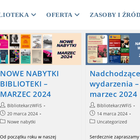
LIOTEKA
OFERTA
ZASOBY I ŹRÓ
NOWE NABYTKI
Nadchodząc
BIBLIOTEKI –
wydarzenia –
MARZEC 2024
marzec 2024
Post
Post
BibliotekarzWFiS
BibliotekarzWFiS
author:
author:
Post
Post
20 marca 2024
14 marca 2024
published:
published:
Post
Post
Nowe nabytki
Uncategorized
category:
category:
Od początku roku w naszej
Serdecznie zapraszamy 