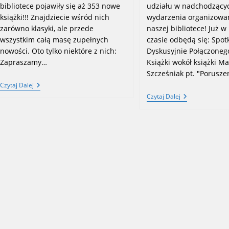
bibliotece pojawiły się aż 353 nowe
udziału w nadchodzący
książki!!! Znajdziecie wśród nich
wydarzenia organizowa
zarówno klasyki, ale przede
naszej bibliotece! Już w
wszystkim całą masę zupełnych
czasie odbędą się: Spot
nowości. Oto tylko niektóre z nich:
Dyskusyjnie Połączoneg
Zapraszamy…
Książki wokół książki M
Szcześniak pt. "Porusz
NOWE
Czytaj Dalej
NABYTKI
Nadchodzące
Czytaj Dalej
BIBLIOTEKI
Wydarzenia
–
–
MARZEC
Marzec
2024
2024