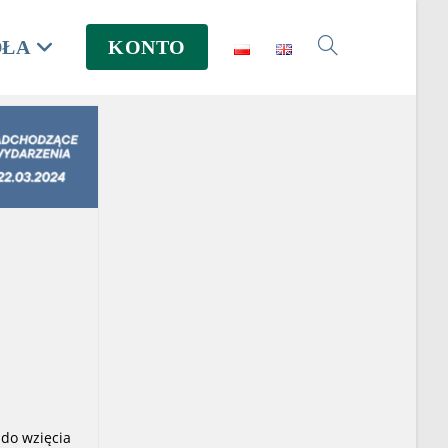
DŁA
KONTO
Toggle
website
e
search
do wzięcia