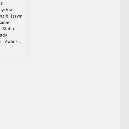
ch
nych w
 najbliższym
kanie
o Klubu
agdy
eni. Awans…