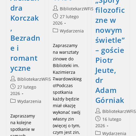
dra
filozofic
Post
BibliotekarzWFiS
author:
Korczak
Post
27 lutego
zne w
published:
2026
,
nowym
Post
Wydarzenia
Bezradn
category:
świetle”
Zapraszamy
e i
– goście
na warsztaty
romant
Piotr
zinowe do
Biblioteki im.
yczne
Jeute,
Kazimierza
dr
Twardowskieg
Post
BibliotekarzWFiS
author:
o!Podczas
Post
27 lutego
Adam
spotkania
published:
2026
Górniak
każdy będzie
Post
Wydarzenia
miał okazję
category:
Post
BibliotekarzWFiS
wykonać swój
Zapraszamy
author:
własny zin
Post
16 lutego
na kolejne
published:
(więcej o tym,
2026
spotkanie w
czym jest zin,
Post
Wydarzenia
ramach