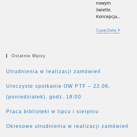
Klub
nowym
Książki
świetle.
–
Aleksandra
Koncepcja…
Korczak,
Bezradne
Spotkanie
I
Czytaj Dalej
Wokół
Romantyczne
Książki
„Spory
Filozoficz
W
Ostatnie Wpisy
Nowym
Świetle”
–
Utrudnienia w realizacji zamówień
Goście
Piotr
Jeute,
Uroczyste spotkanie OW PTF – 22.06.
Dr
Adam
(poniedziałek), godz. 18:00
Górniak
Praca biblioteki w lipcu i sierpniu
Okresowe utrudnienia w realizacji zamówień