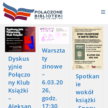
Skip
to
content
Warszta
ty
Dyskus
zinowe
yjnie
–
Połączo
Spotkan
6.03.20
ny Klub
ie
26,
Książki
wokół
godz.
–
książki
17:30
Aleksan
„Spory