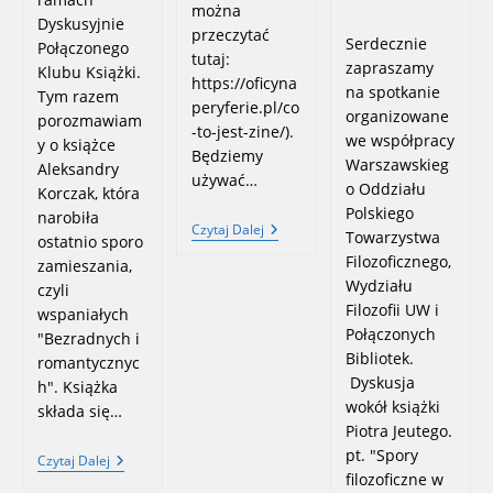
można
category:
Dyskusyjnie
przeczytać
Serdecznie
Połączonego
tutaj:
zapraszamy
Klubu Książki.
https://oficyna
na spotkanie
Tym razem
peryferie.pl/co
organizowane
porozmawiam
-to-jest-zine/).
we współpracy
y o książce
Będziemy
Warszawskieg
Aleksandry
używać…
o Oddziału
Korczak, która
Polskiego
narobiła
Warsztaty
Czytaj Dalej
Towarzystwa
ostatnio sporo
Zinowe
Filozoficznego,
–
zamieszania,
6.03.2026,
Wydziału
czyli
Godz.
Filozofii UW i
wspaniałych
17:30
Połączonych
"Bezradnych i
Bibliotek.
romantycznyc
Dyskusja
h". Książka
wokół książki
składa się…
Piotra Jeutego.
pt. "Spory
Dyskusyjnie
Czytaj Dalej
Połączony
filozoficzne w