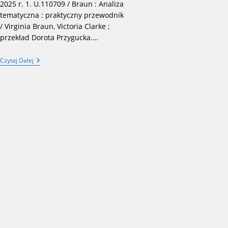
2025 r. 1. U.110709 / Braun : Analiza
tematyczna : praktyczny przewodnik
/ Virginia Braun, Victoria Clarke ;
przekład Dorota Przygucka.…
NOWE
Czytaj Dalej
NABYTKI
BIBLIOTEKI
–
STYCZEŃ,
LUTY
2025