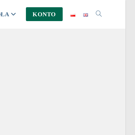
DŁA
KONTO
Toggle
website
search