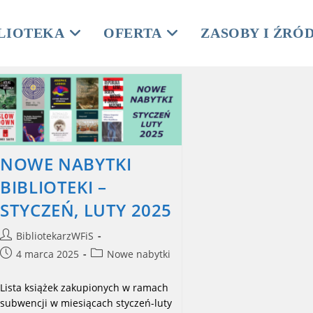
LIOTEKA
OFERTA
ZASOBY I ŹRÓ
NOWE NABYTKI
BIBLIOTEKI –
STYCZEŃ, LUTY 2025
Post
BibliotekarzWFiS
author:
Post
Post
4 marca 2025
Nowe nabytki
published:
category:
Lista książek zakupionych w ramach
subwencji w miesiącach styczeń-luty