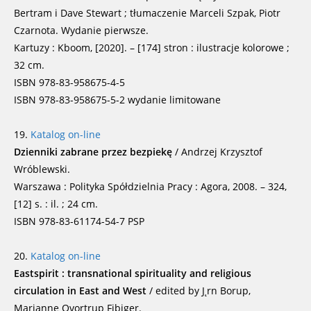
Bertram i Dave Stewart ; tłumaczenie Marceli Szpak, Piotr
Czarnota. Wydanie pierwsze.
Kartuzy : Kboom, [2020]. – [174] stron : ilustracje kolorowe ;
32 cm.
ISBN 978-83-958675-4-5
ISBN 978-83-958675-5-2 wydanie limitowane
19.
Katalog on-line
Dzienniki zabrane przez bezpiekę
/ Andrzej Krzysztof
Wróblewski.
Warszawa : Polityka Spółdzielnia Pracy : Agora, 2008. – 324,
[12] s. : il. ; 24 cm.
ISBN 978-83-61174-54-7 PSP
20.
Katalog on-line
Eastspirit : transnational spirituality and religious
circulation in East and West
/ edited by J˛rn Borup,
Marianne Qvortrup Fibiger.