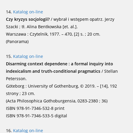
14.
Katalog on-line
Czy kryzys socjologii?
/ wybrał i wstępem opatrz. Jerzy
Szacki ; tł. Alina Bentkowska [et. al.].
Warszawa : Czytelnik, 1977. – 470, [2] s. ; 20 cm.
(Panorama)
15.
Katalog on-line
Disarming context dependene : a formal inquiry into
indexicalism and truth-conditional pragmatics
/ Stellan
Petersson.
Göteborg : University of Gothenburg, © 2019. – [14], 192
strony ; 23 cm.
(Acta Philosophica Gothoburgensia, 0283-2380 ; 36)
ISBN 978-91-7346-532-8 print
ISBN 978-91-7346-533-5 digital
16.
Katalog on-line