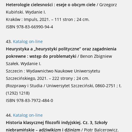
Heterologie cielesności : eseje o obcym ciele
/ Grzegorz
Kubiński. Wydanie I.
Kraków : Impuls, 2021. – 111 stron ; 24 cm.
ISBN 978-83-66990-94-4
43.
Katalog on-line
Heurystyka a „heurystyki polityczne” oraz zagadnienia
pokrewne : wstęp do problematyki
/ Benon Zbigniew
Szałek. Wydanie I.
Szczecin : Wydawnictwo Naukowe Uniwersytetu
Szczecińskiego, 2021. – 222 strony ; 24 cm.
(Rozprawy i Studia / Uniwersytet Szczeciński, 0860-2751 ; t.
(1292) 1218)
ISBN 978-83-7972-484-0
44.
Katalog on-line
Historia klasycznej filozofii indyjskiej. Cz. 3, Szkoły
niebramińskie – adżiwikizm i dżinizm
/ Piotr Balcerowicz.