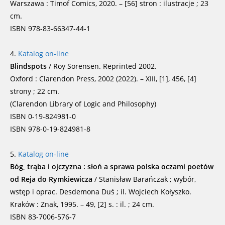
Warszawa : Timof Comics, 2020. – [56] stron : ilustracje ; 23
cm.
ISBN 978-83-66347-44-1
4.
Katalog on-line
Blindspots
/ Roy Sorensen. Reprinted 2002.
Oxford : Clarendon Press, 2002 (2022). – XIII, [1], 456, [4]
strony ; 22 cm.
(Clarendon Library of Logic and Philosophy)
ISBN 0-19-824981-0
ISBN 978-0-19-824981-8
5.
Katalog on-line
Bóg, trąba i ojczyzna : słoń a sprawa polska oczami poetów
od Reja do Rymkiewicza
/ Stanisław Barańczak ; wybór,
wstęp i oprac. Desdemona Duś ; il. Wojciech Kołyszko.
Kraków : Znak, 1995. – 49, [2] s. : il. ; 24 cm.
ISBN 83-7006-576-7