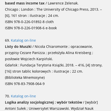
based mass income tax
/ Lawrence Zelenak.
Chicago ; London : The University of Chicago Press, 2013. –
[6], 161 stron : ilustracje ; 24 cm.
ISBN 978-0-226-01892-8 cloth
ISBN 978-0-226-01908-6 e-book
69.
Katalog on-line
Listy do Muszki
/ Nicola Chiaromonte ; opracowanie,
przypisy Cezare Panizza ; przełożyła Alina Kreisberg ;
posłowie Wojciech Karpiński.
Gdańsk : Fundacja Terytoria Książki, 2018. – 416, [4] strony,
[16] stron tablic kolorowych : ilustracje ; 22 cm.
(Biblioteka Mnemosyne)
ISBN 978-83-7908-064-9
70.
Katalog on-line
Logika analizy socjologicznej : wybór tekstów
/ [wybór]
Antoni Sułek ; Uniwersytet Warszawski. Wydział Nauk