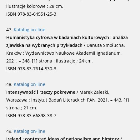
ilustracje kolorowe ; 28 cm.
ISBN 978-83-64551-25-3
47.
Katalog on-line
Humanistyka cyfrowa w badaniach kulturowych : analiza
zjawiska na wybranych przykładach
/ Danuta Smołucha.
Kraków : Wydawnictwo Naukowe Akademii Ignatianum,
2021. – 348, [1] strona : ilustracje ; 24 cm.
ISBN 978-83-7614-530-3
48.
Katalog on-line
Intensywność i rzeczy pokrewne
/ Marek Zaleski.
Warszawa : Instytut Badań Literackich PAN, 2021. – 443, [1]
strona ; 21 cm.
ISBN 978-83-66898-38-7
49.
Katalog on-line
Ireland : contested ideas of nationalism and hirstory
/