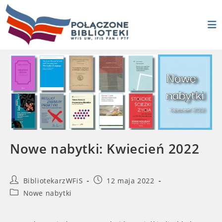
Skip
to
content
Nowe nabytki: Kwiecień 2022
Post
Post
BibliotekarzWFiS
12 maja 2022
author:
published:
Post
Nowe nabytki
category: