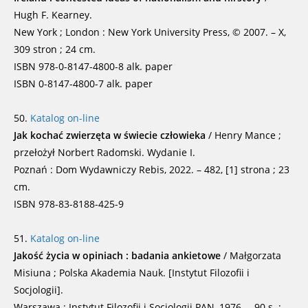
Hugh F. Kearney.
New York ; London : New York University Press, © 2007. – X,
309 stron ; 24 cm.
ISBN 978-0-8147-4800-8 alk. paper
ISBN 0-8147-4800-7 alk. paper
50.
Katalog on-line
Jak kochać zwierzęta w świecie człowieka
/ Henry Mance ;
przełożył Norbert Radomski. Wydanie I.
Poznań : Dom Wydawniczy Rebis, 2022. – 482, [1] strona ; 23
cm.
ISBN 978-83-8188-425-9
51.
Katalog on-line
Jakość życia w opiniach : badania ankietowe
/ Małgorzata
Misiuna ; Polska Akademia Nauk. [Instytut Filozofii i
Socjologii].
Warszawa : Instytut Filozofii i Socjologii PAN, 1976. – 90 s. ;