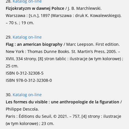
28.
Katalog on-line
Fizjokratyzm w dawnej Polsce
/ J. B. Marchlewski.
Warszawa : [s.n.], 1897 (Warszawa : druk K. Kowalewskiego).
– 70 s. ; 19 cm.
29.
Katalog on-line
Flag : an american biography
/ Marc Leepson. First edition.
New York : Thomas Dunne Books. St. Martin’s Press, 2005. –
XVIII, 334 strony, [8] stron tablic : ilustracje (w tym kolorowe) ;
25 cm.
ISBN 0-312-32308-5
ISBN 978-0-312-32308-0
30.
Katalog on-line
Les formes du visible : une anthropologie de la figuration
/
Philippe Descola.
Paris : Éditions du Seuil, © 2021. – 757, [4] strony : ilustracje
(w tym kolorowe) ; 23 cm.