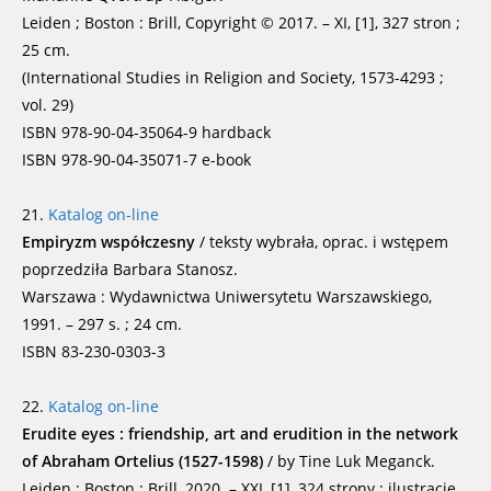
Leiden ; Boston : Brill, Copyright © 2017. – XI, [1], 327 stron ;
25 cm.
(International Studies in Religion and Society, 1573-4293 ;
vol. 29)
ISBN 978-90-04-35064-9 hardback
ISBN 978-90-04-35071-7 e-book
21.
Katalog on-line
Empiryzm współczesny
/ teksty wybrała, oprac. i wstępem
poprzedziła Barbara Stanosz.
Warszawa : Wydawnictwa Uniwersytetu Warszawskiego,
1991. – 297 s. ; 24 cm.
ISBN 83-230-0303-3
22.
Katalog on-line
Erudite eyes : friendship, art and erudition in the network
of Abraham Ortelius (1527-1598)
/ by Tine Luk Meganck.
Leiden ; Boston : Brill, 2020. – XXI, [1], 324 strony : ilustracje