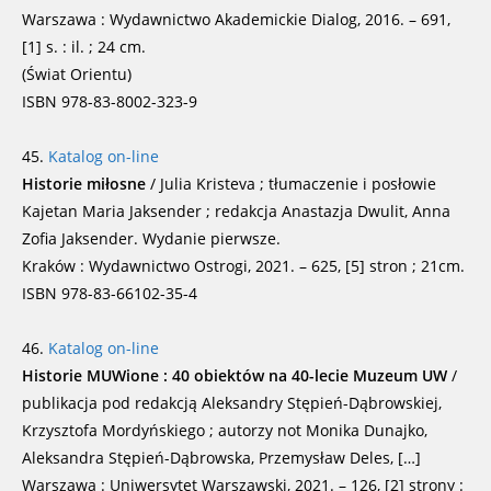
Warszawa : Wydawnictwo Akademickie Dialog, 2016. – 691,
[1] s. : il. ; 24 cm.
(Świat Orientu)
ISBN 978-83-8002-323-9
45.
Katalog on-line
Historie miłosne
/ Julia Kristeva ; tłumaczenie i posłowie
Kajetan Maria Jaksender ; redakcja Anastazja Dwulit, Anna
Zofia Jaksender. Wydanie pierwsze.
Kraków : Wydawnictwo Ostrogi, 2021. – 625, [5] stron ; 21cm.
ISBN 978-83-66102-35-4
46.
Katalog on-line
Historie MUWione : 40 obiektów na 40-lecie Muzeum UW
/
publikacja pod redakcją Aleksandry Stępień-Dąbrowskiej,
Krzysztofa Mordyńskiego ; autorzy not Monika Dunajko,
Aleksandra Stępień-Dąbrowska, Przemysław Deles, […]
Warszawa : Uniwersytet Warszawski, 2021. – 126, [2] strony :