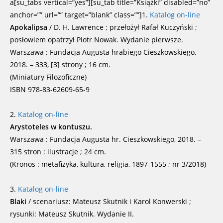
a[su_tabs vertical=”yes”][su_tab title=”Książki” disabled=”no”
anchor=”” url=”” target=”blank” class=””]1.
Katalog on-line
Apokalipsa
/ D. H. Lawrence ; przełożył Rafał Kuczyński ;
posłowiem opatrzył Piotr Nowak. Wydanie pierwsze.
Warszawa : Fundacja Augusta hrabiego Cieszkowskiego,
2018. – 333, [3] strony ; 16 cm.
(Miniatury Filozoficzne)
ISBN 978-83-62609-65-9
2.
Katalog on-line
Arystoteles w kontuszu.
Warszawa : Fundacja Augusta hr. Cieszkowskiego, 2018. –
315 stron : ilustracje ; 24 cm.
(Kronos : metafizyka, kultura, religia, 1897-1555 ; nr 3/2018)
3.
Katalog on-line
Blaki
/ scenariusz: Mateusz Skutnik i Karol Konwerski ;
rysunki: Mateusz Skutnik. Wydanie II.