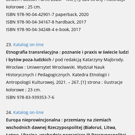
kolorowe ; 25 cm.
ISBN 978-90-04-42901-7 paperback, 2020
ISBN 978-90-04-34167-8 hardback, 2017
ISBN 978-90-04-34248-4 e-book, 2017
23.
Katalog on-line
Etnografia transrelacyjna : poznanie i praxis w świecie ludzi
i bytów poza-ludzkich
/ pod redakcją Katarzyny Majbrody.
Wrocław : Uniwersytet Wrocławski. Wydział Nauk
Historycznych i Pedagogicznych. Katedra Etnologii i
Antropologii Kulturowej, 2021. – 267, [1] strona : ilustracje
kolorowe ; 23 cm.
ISBN 978-83-939353-7-6
24.
Katalog on-line
Europa nieprowincjonalna : przemiany na ziemiach
wschodnich dawnej Rzeczypospolitej (Białoruś, Litwa,
Łotwa, Ukraina, wschodnie pogranicze III Rzeczypospolitej