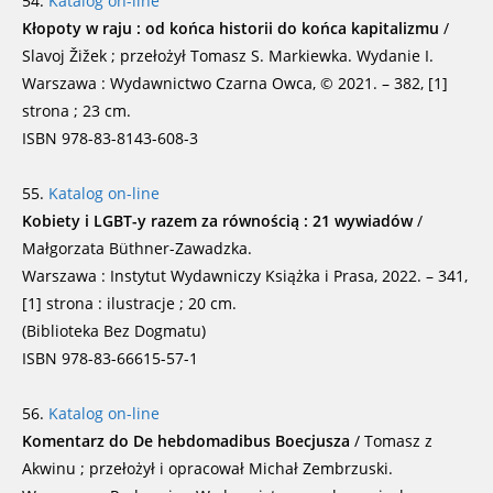
54.
Katalog on-line
Kłopoty w raju : od końca historii do końca kapitalizmu
/
Slavoj Žižek ; przełożył Tomasz S. Markiewka. Wydanie I.
Warszawa : Wydawnictwo Czarna Owca, © 2021. – 382, [1]
strona ; 23 cm.
ISBN 978-83-8143-608-3
55.
Katalog on-line
Kobiety i LGBT-y razem za równością : 21 wywiadów
/
Małgorzata Büthner-Zawadzka.
Warszawa : Instytut Wydawniczy Książka i Prasa, 2022. – 341,
[1] strona : ilustracje ; 20 cm.
(Biblioteka Bez Dogmatu)
ISBN 978-83-66615-57-1
56.
Katalog on-line
Komentarz do De hebdomadibus Boecjusza
/ Tomasz z
Akwinu ; przełożył i opracował Michał Zembrzuski.