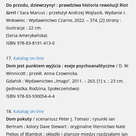
Do przodu, dziewczyny! : prawdziwa historia rewolucji Riot
Grrrl
/ Sara Marcus ; przełożył Andrzej Wojtasik. Wydanie I.
Wołowiec : Wydawnictwo Czarne, 2022. – 374, [2] strony :
ilustracje ; 22 cm.
(Seria Amerykańska)
ISBN 978-83-8191-413-0
17.
Katalog on-line
Dom jest punktem wyjścia : eseje psychoanalityczne
/ D. W.
Winnicott ; przekł. Anna Czownicka.
Gdańsk : Wydawnictwo „Imago”, 2011. – 263, [1] s. ; 23 cm.
(Jednostka, Rodzina, Społeczeństwo)
ISBN 978-83-930054-4-4
18.
Katalog on-line
Dom pokuty
/ scenariusz Peter J. Tomasi ; rysunki Ian
Bertram ; kolory Dave Stewart ; oryginalne liternictwo Nate
Piekos of Blambot ; okładki i plansze między rozdziałami Ian