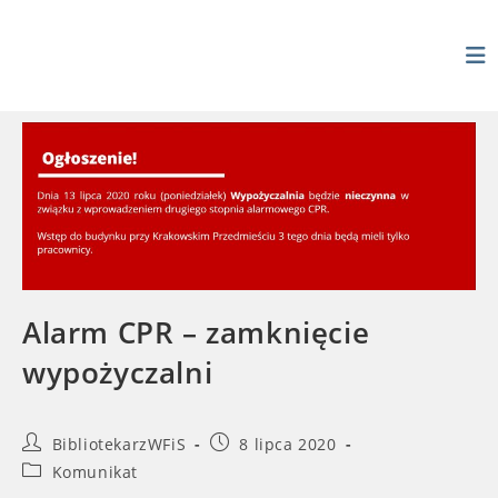
Skip
to
content
Alarm CPR – zamknięcie
wypożyczalni
Post
Post
BibliotekarzWFiS
8 lipca 2020
author:
published:
Post
Komunikat
category: