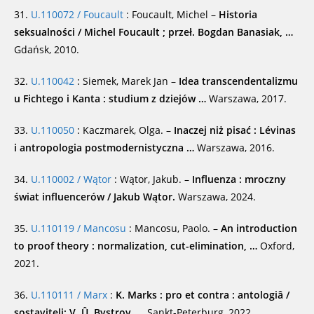
31.
U.110072 / Foucault
: Foucault, Michel –
Historia
seksualności / Michel Foucault ; przeł. Bogdan Banasiak, …
Gdańsk, 2010.
32.
U.110042
: Siemek, Marek Jan –
Idea transcendentalizmu
u Fichtego i Kanta : studium z dziejów …
Warszawa, 2017.
33.
U.110050
: Kaczmarek, Olga. –
Inaczej niż pisać : Lévinas
i antropologia postmodernistyczna …
Warszawa, 2016.
34.
U.110002 / Wątor
: Wątor, Jakub. –
Influenza : mroczny
świat influencerów / Jakub Wątor.
Warszawa, 2024.
35.
U.110119 / Mancosu
: Mancosu, Paolo. –
An introduction
to proof theory : normalization, cut-elimination, …
Oxford,
2021.
36.
U.110111 / Marx
:
K. Marks : pro et contra : antologiâ /
sostaviteli: V. Û. Bystrov, …
Sankt-Peterburg, 2022.