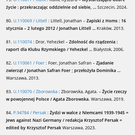
życie : przekraczając oddzielnie od siebie, …
Szczecin, 2024.
80.
U.110069 / Littell
: Littell, Jonathan –
Zapiski z Homs : 16
stycznia – 2 lutego 2012 / Jonathan Littell …
Kraków, 2013.
81.
U.110074
: Dror, Yehezkel –
Zdolność do rządzenia :
raport dla Klubu Rzymskiego / Yehezkel …
Białystok, 2006.
82.
U.110061 / Foer
: Foer, Jonathan Safran –
Zjadanie
zwierząt / Jonathan Safran Foer ; przełożyła Dominika …
Warszawa, 2013.
83.
U.110070 / Zborowska
: Zborowska, Agata. –
Życie rzeczy
w powojennej Polsce / Agata Zborowska.
Warszawa, 2019.
84.
P.94784 / Persak
:
Żydzi w walce z Niemcami 1939-1945 =
Jews against Nazi Germany / redakcja Krzysztof Persak =
edited by Krzysztof Persak
Warszawa, 2023.