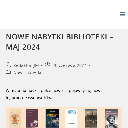
Skip
to
content
NOWE NABYTKI BIBLIOTEKI –
MAJ 2024
Post
Post
Redaktor_JM
20 czerwca 2024
author:
published:
Post
Nowe nabytki
category:
W maju na naszej półce nowości pojawiły się nowe
tegoroczne wydawnictwa: