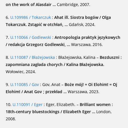
on the work of Alasdair …
Cambridge, 2007.
6.
U.109986 / Tokarczuk
:
Ahat ilī. Siostra bogów / Olga
Tokarczuk. Zstąpić w otchłań, …
Gdańsk, 2024.
7.
U.110066 / Godlewski
:
Antropologia praktyk językowych
/ redakcja Grzegorz Godlewski, …
Warszawa, 2016.
8.
U.110087 / Błażejowska
: Błażejowska, Kalina –
Bezduszni :
zapomniana zagłada chorych / Kalina Błażejowska.
Wołowiec, 2024.
9.
U.110085 / Gov
: Gov, Anat –
Boże mój! = Oi Elohim! = Oj
Elohim! / Anat Gov ; przekład …
Warszawa, 2023.
10.
U.110091 / Eger
: Eger, Elizabeth. –
Brilliant women :
18th-century bluestockings / Elizabeth Eger …
London,
2008.