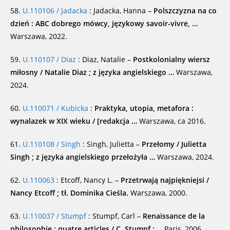
58.
U.110106 / Jadacka
: Jadacka, Hanna –
Polszczyzna na co
dzień : ABC dobrego mówcy, językowy savoir-vivre, …
Warszawa, 2022.
59.
U.110107 / Diaz
: Diaz, Natalie –
Postkolonialny wiersz
miłosny / Natalie Diaz ; z języka angielskiego …
Warszawa,
2024.
60.
U.110071 / Kubicka
:
Praktyka, utopia, metafora :
wynalazek w XIX wieku / [redakcja …
Warszawa, ca 2016.
61.
U.110108 / Singh
: Singh, Julietta –
Przełomy / Julietta
Singh ; z języka angielskiego przełożyła …
Warszawa, 2024.
62.
U.110063
: Etcoff, Nancy L. –
Przetrwają najpiękniejsi /
Nancy Etcoff ; tł. Dominika Cieśla.
Warszawa, 2000.
63.
U.110037 / Stumpf
: Stumpf, Carl –
Renaissance de la
philosophie : quatre articles / C. Stumpf ; …
Paris, 2006.