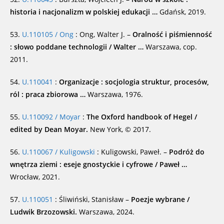
historia i nacjonalizm w polskiej edukacji …
Gdańsk, 2019.
53.
U.110105 / Ong
: Ong, Walter J. –
Oralność i piśmienność
: słowo poddane technologii / Walter …
Warszawa, cop.
2011.
54.
U.110041
:
Organizacje : socjologia struktur, procesów,
ról : praca zbiorowa …
Warszawa, 1976.
55.
U.110092 / Moyar
:
The Oxford handbook of Hegel /
edited by Dean Moyar.
New York, © 2017.
56.
U.110067 / Kuligowski
: Kuligowski, Paweł. –
Podróż do
wnętrza ziemi : eseje gnostyckie i cyfrowe / Paweł …
Wrocław, 2021.
57.
U.110051
: Śliwiński, Stanisław –
Poezje wybrane /
Ludwik Brzozowski.
Warszawa, 2024.