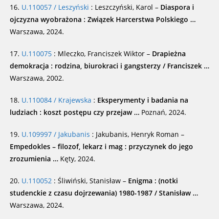
16.
U.110057 / Leszyński
: Leszczyński, Karol –
Diaspora i
ojczyzna wyobrażona : Związek Harcerstwa Polskiego …
Warszawa, 2024.
17.
U.110075
: Mleczko, Franciszek Wiktor –
Drapieżna
demokracja : rodzina, biurokraci i gangsterzy / Franciszek …
Warszawa, 2002.
18.
U.110084 / Krajewska
:
Eksperymenty i badania na
ludziach : koszt postępu czy przejaw …
Poznań, 2024.
19.
U.109997 / Jakubanis
: Jakubanis, Henryk Roman –
Empedokles – filozof, lekarz i mag : przyczynek do jego
zrozumienia …
Kęty, 2024.
20.
U.110052
: Śliwiński, Stanisław –
Enigma : (notki
studenckie z czasu dojrzewania) 1980-1987 / Stanisław …
Warszawa, 2024.