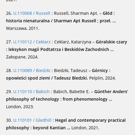
26.
U.110068 / Russell
: Russell, Sharman Apt. –
Głód :
historia nienaturalna / Sharman Apt Russell ; przeł. …
Warszawa, 2011.
27.
U.110112 / Ceklarz
: Ceklarz, Katarzyna –
Góralskie czary
: leksykon magii Podtatrza i Beskidów Zachodnich …
Zakopane, 2024.
28.
U.110089 / Biedzki
: Biedzki, Tadeusz –
Górnicy :
opowieści spod ziemi / Tadeusz Biedzki.
Pelplin, 2024.
29.
U.110110 / Babich
: Babich, Babette E. –
Günther Anders’
philosophy of technology : from phenomenology …
London, 2023.
30.
U.110101 / Gledhill
:
Hegel and contemporary practical
philosophy : beyond Kantian …
London, 2021.