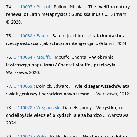
74.
U.110097 / Polloni
: Polloni, Nicola. –
The twelfth-century
renewal of Latin metaphysics : Gundissalinus’s …
Durham,
© 2020.
75.
U.110088 / Bauer
: Bauer, Joachim –
Utrata kontaktu z
rzeczywistością : jak sztuczna inteligencja …
Gdańsk, 2024.
76.
U.110064 / Mouffe
: Mouffe, Chantal –
W obronie
lewicowego populizmu / Chantal Mouffe ; przełożyła …
Warszawa, 2020.
77.
U.110065
: Dolnick, Edward. –
Wielki zegar wszechświata
: wiek geniuszy i narodziny nowoczesnej …
Warszawa, 2012.
78.
U.110028 / Węglarczyk
: Daniels, Jonny –
Wszystko, co
chcielibyście wiedzieć o Żydach, ale za bardzo …
Warszawa,
2024.
79.
U.110077 / Kulik
: Kulik, Ryszard –
Wystarczająco dobre