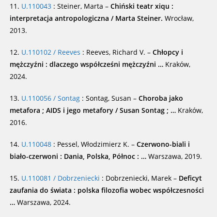
11.
U.110043
: Steiner, Marta –
Chiński teatr xiqu :
interpretacja antropologiczna / Marta Steiner.
Wrocław,
2013.
12.
U.110102 / Reeves
: Reeves, Richard V. –
Chłopcy i
mężczyźni : dlaczego współcześni mężczyźni …
Kraków,
2024.
13.
U.110056 / Sontag
: Sontag, Susan –
Choroba jako
metafora ; AIDS i jego metafory / Susan Sontag ; …
Kraków,
2016.
14.
U.110048
: Pessel, Włodzimierz K. –
Czerwono-biali i
biało-czerwoni : Dania, Polska, Północ : …
Warszawa, 2019.
15.
U.110081 / Dobrzeniecki
: Dobrzeniecki, Marek –
Deficyt
zaufania do świata : polska filozofia wobec współczesności
…
Warszawa, 2024.