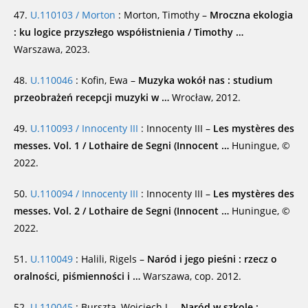
47.
U.110103 / Morton
: Morton, Timothy –
Mroczna ekologia
: ku logice przyszłego współistnienia / Timothy …
Warszawa, 2023.
48.
U.110046
: Kofin, Ewa –
Muzyka wokół nas : studium
przeobrażeń recepcji muzyki w …
Wrocław, 2012.
49.
U.110093 / Innocenty III
: Innocenty III –
Les mystères des
messes. Vol. 1 / Lothaire de Segni (Innocent …
Huningue, ©
2022.
50.
U.110094 / Innocenty III
: Innocenty III –
Les mystères des
messes. Vol. 2 / Lothaire de Segni (Innocent …
Huningue, ©
2022.
51.
U.110049
: Halili, Rigels –
Naród i jego pieśni : rzecz o
oralności, piśmienności i …
Warszawa, cop. 2012.
52.
U.110045
: Burszta, Wojciech J. –
Naród w szkole :