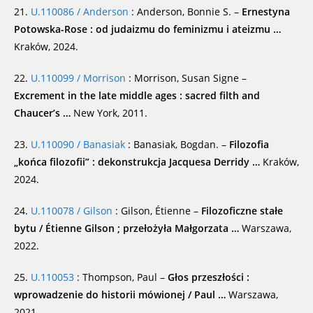
21.
U.110086 / Anderson
: Anderson, Bonnie S. –
Ernestyna
Potowska-Rose : od judaizmu do feminizmu i ateizmu …
Kraków, 2024.
22.
U.110099 / Morrison
: Morrison, Susan Signe –
Excrement in the late middle ages : sacred filth and
Chaucer’s …
New York, 2011.
23.
U.110090 / Banasiak
: Banasiak, Bogdan. –
Filozofia
„końca filozofii” : dekonstrukcja Jacquesa Derridy …
Kraków,
2024.
24.
U.110078 / Gilson
: Gilson, Étienne –
Filozoficzne stałe
bytu / Étienne Gilson ; przełożyła Małgorzata …
Warszawa,
2022.
25.
U.110053
: Thompson, Paul –
Głos przeszłości :
wprowadzenie do historii mówionej / Paul …
Warszawa,
2021.