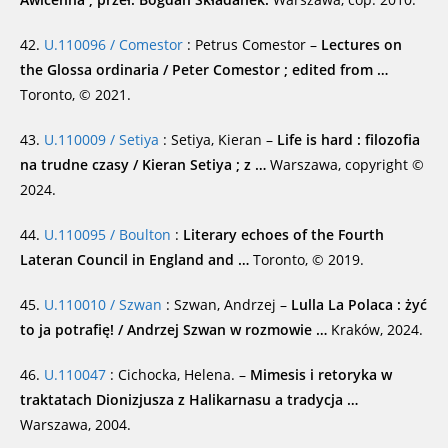
42.
U.110096 / Comestor
: Petrus Comestor –
Lectures on
the Glossa ordinaria / Peter Comestor ; edited from …
Toronto, © 2021.
43.
U.110009 / Setiya
: Setiya, Kieran –
Life is hard : filozofia
na trudne czasy / Kieran Setiya ; z …
Warszawa, copyright ©
2024.
44.
U.110095 / Boulton
:
Literary echoes of the Fourth
Lateran Council in England and …
Toronto, © 2019.
45.
U.110010 / Szwan
: Szwan, Andrzej –
Lulla La Polaca : żyć
to ja potrafię! / Andrzej Szwan w rozmowie …
Kraków, 2024.
46.
U.110047
: Cichocka, Helena. –
Mimesis i retoryka w
traktatach Dionizjusza z Halikarnasu a tradycja …
Warszawa, 2004.