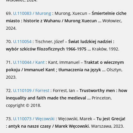
69.
U.110083 / Murong
: Murong, Xuecun –
Śmiertelnie ciche
miasto : historie z Wuhanu / Murong Xuecun …
Wołowiec,
2024.
70.
U.110054
: Tischner, Józef –
Świat ludzkiej nadziei :
wybór szkiców filozoficznych 1966-1975 …
Kraków, 1992.
71.
U.110044 / Kant
: Kant, Immanuel –
Traktat o wiecznym
pokoju / Immanuel Kant ; tłumaczenia na język …
Olsztyn,
2023.
72.
U.110109 / Forrest
: Forrest, Ian –
Trustworthy men : how
inequality and faith made the medieval …
Princeton,
copyright © 2018.
73.
U.110073 / Węcowski
: Węcowski, Marek –
Tu jest Grecja!
: antyk na nasze czasy / Marek Węcowski.
Warszawa, 2023.