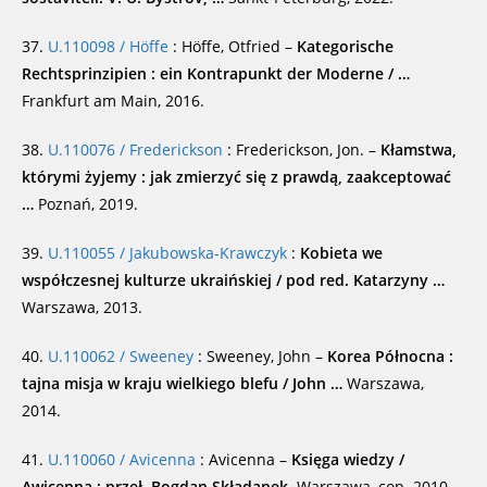
37.
U.110098 / Höffe
: Höffe, Otfried –
Kategorische
Rechtsprinzipien : ein Kontrapunkt der Moderne / …
Frankfurt am Main, 2016.
38.
U.110076 / Frederickson
: Frederickson, Jon. –
Kłamstwa,
którymi żyjemy : jak zmierzyć się z prawdą, zaakceptować
…
Poznań, 2019.
39.
U.110055 / Jakubowska-Krawczyk
:
Kobieta we
współczesnej kulturze ukraińskiej / pod red. Katarzyny …
Warszawa, 2013.
40.
U.110062 / Sweeney
: Sweeney, John –
Korea Północna :
tajna misja w kraju wielkiego blefu / John …
Warszawa,
2014.
41.
U.110060 / Avicenna
: Avicenna –
Księga wiedzy /
Awicenna ; przeł. Bogdan Składanek.
Warszawa, cop. 2010.