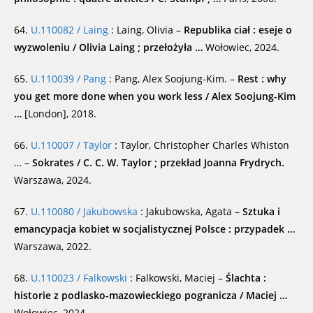
64.
U.110082 / Laing
: Laing, Olivia –
Republika ciał : eseje o
wyzwoleniu / Olivia Laing ; przełożyła …
Wołowiec, 2024.
65.
U.110039 / Pang
: Pang, Alex Soojung-Kim. –
Rest : why
you get more done when you work less / Alex Soojung-Kim
…
[London], 2018.
66.
U.110007 / Taylor
: Taylor, Christopher Charles Whiston
… –
Sokrates / C. C. W. Taylor ; przekład Joanna Frydrych.
Warszawa, 2024.
67.
U.110080 / Jakubowska
: Jakubowska, Agata –
Sztuka i
emancypacja kobiet w socjalistycznej Polsce : przypadek …
Warszawa, 2022.
68.
U.110023 / Falkowski
: Falkowski, Maciej –
Ślachta :
historie z podlasko-mazowieckiego pogranicza / Maciej …
Wołowiec, 2024.