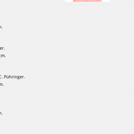
m.
er.
 cm.
C. Pühringer.
cm.
m.