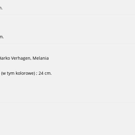
m.
cm.
Harko Verhagen, Melania
e (w tym kolorowe) ; 24 cm.