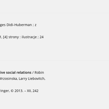
rges Didi-Huberman ; z
[4] strony : ilustracje ; 24
ive social relations
/ Robin
rzosinska, Larry Liebovitch,
inger, © 2013. – XII, 242