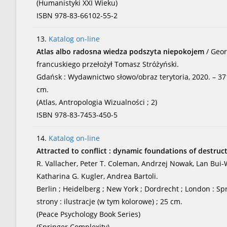
(Humanistyki XXI Wieku)
ISBN 978-83-66102-55-2
13.
Katalog on-line
Atlas albo radosna wiedza podszyta niepokojem
/ Geo
francuskiego przełożył Tomasz Stróżyński.
Gdańsk : Wydawnictwo słowo/obraz terytoria, 2020. – 371, 
cm.
(Atlas, Antropologia Wizualności ; 2)
ISBN 978-83-7453-450-5
14.
Katalog on-line
Attracted to conflict : dynamic foundations of destruct
R. Vallacher, Peter T. Coleman, Andrzej Nowak, Lan Bui-W
Katharina G. Kugler, Andrea Bartoli.
Berlin ; Heidelberg ; New York ; Dordrecht ; London : Spr
strony : ilustracje (w tym kolorowe) ; 25 cm.
(Peace Psychology Book Series)
(Springer Complexity)