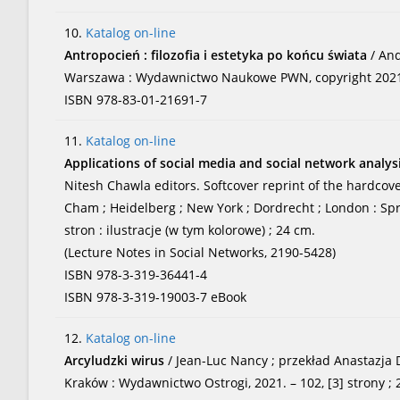
10.
Katalog on-line
Antropocień : filozofia i estetyka po końcu świata
/ An
Warszawa : Wydawnictwo Naukowe PWN, copyright 2021. 
ISBN 978-83-01-21691-7
11.
Katalog on-line
Applications of social media and social network analys
Nitesh Chawla editors. Softcover reprint of the hardcove
Cham ; Heidelberg ; New York ; Dordrecht ; London : Sprin
stron : ilustracje (w tym kolorowe) ; 24 cm.
(Lecture Notes in Social Networks, 2190-5428)
ISBN 978-3-319-36441-4
ISBN 978-3-319-19003-7 eBook
12.
Katalog on-line
Arcyludzki wirus
/ Jean-Luc Nancy ; przekład Anastazja
Kraków : Wydawnictwo Ostrogi, 2021. – 102, [3] strony ; 