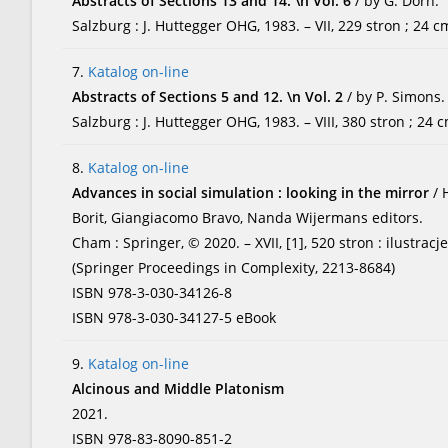
Abstracts of Sections 13 and 14. \n Vol. 6
/ by G. Dorn.
Salzburg : J. Huttegger OHG, 1983. – VII, 229 stron ; 24 c
7.
Katalog on-line
Abstracts of Sections 5 and 12. \n Vol. 2
/ by P. Simons.
Salzburg : J. Huttegger OHG, 1983. – VIII, 380 stron ; 24 
8.
Katalog on-line
Advances in social simulation : looking in the mirror
/ 
Borit, Giangiacomo Bravo, Nanda Wijermans editors.
Cham : Springer, © 2020. – XVII, [1], 520 stron : ilustracj
(Springer Proceedings in Complexity, 2213-8684)
ISBN 978-3-030-34126-8
ISBN 978-3-030-34127-5 eBook
9.
Katalog on-line
Alcinous and Middle Platonism
2021.
ISBN 978-83-8090-851-2