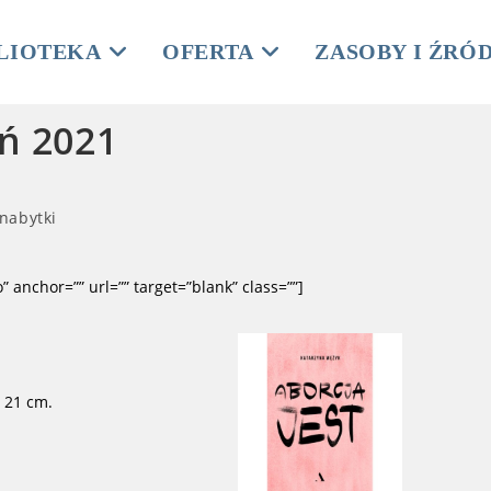
LIOTEKA
OFERTA
ZASOBY I ŹRÓ
ń 2021
nabytki
o” anchor=”” url=”” target=”blank” class=””]
; 21 cm.