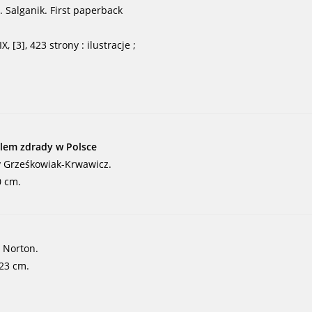
. Salganik. First paperback
, [3], 423 strony : ilustracje ;
oblem zdrady w Polsce
y Grześkowiak-Krwawicz.
0 cm.
e Norton.
 23 cm.