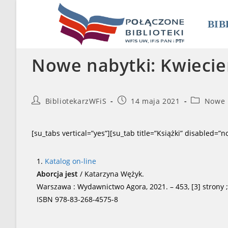
Skip
to
BIB
content
Nowe nabytki: Kwiecie
Post
Post
Post
BibliotekarzWFiS
14 maja 2021
Nowe 
author:
published:
category:
[su_tabs vertical=”yes”][su_tab title=”Książki” disabled=”n
1.
Katalog on-line
Aborcja jest
/ Katarzyna Wężyk.
Warszawa : Wydawnictwo Agora, 2021. – 453, [3] strony 
ISBN 978-83-268-4575-8