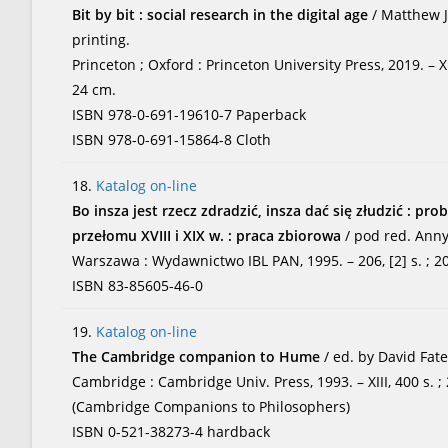
Bit by bit : social research in the digital age
/ Matthew J
printing.
Princeton ; Oxford : Princeton University Press, 2019. – XIX
24 cm.
ISBN 978-0-691-19610-7 Paperback
ISBN 978-0-691-15864-8 Cloth
18.
Katalog on-line
Bo insza jest rzecz zdradzić, insza dać się złudzić : pr
przełomu XVIII i XIX w. : praca zbiorowa
/ pod red. Ann
Warszawa : Wydawnictwo IBL PAN, 1995. – 206, [2] s. ; 2
ISBN 83-85605-46-0
19.
Katalog on-line
The Cambridge companion to Hume
/ ed. by David Fat
Cambridge : Cambridge Univ. Press, 1993. – XIII, 400 s. ;
(Cambridge Companions to Philosophers)
ISBN 0-521-38273-4 hardback