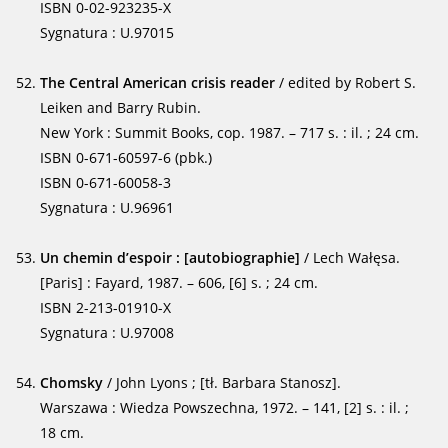
ISBN 0-02-923235-X
Sygnatura : U.97015
The Central American crisis reader
/ edited by Robert S.
Leiken and Barry Rubin.
New York : Summit Books, cop. 1987. – 717 s. : il. ; 24 cm.
ISBN 0-671-60597-6 (pbk.)
ISBN 0-671-60058-3
Sygnatura : U.96961
Un chemin d’espoir : [autobiographie]
/ Lech Wałęsa.
[Paris] : Fayard, 1987. – 606, [6] s. ; 24 cm.
ISBN 2-213-01910-X
Sygnatura : U.97008
Chomsky
/ John Lyons ; [tł. Barbara Stanosz].
Warszawa : Wiedza Powszechna, 1972. – 141, [2] s. : il. ;
18 cm.