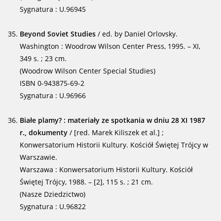
Sygnatura : U.96945
Beyond Soviet Studies
/ ed. by Daniel Orlovsky.
Washington : Woodrow Wilson Center Press, 1995. – XI,
349 s. ; 23 cm.
(Woodrow Wilson Center Special Studies)
ISBN 0-943875-69-2
Sygnatura : U.96966
Białe plamy? : materiały ze spotkania w dniu 28 XI 1987
r., dokumenty
/ [red. Marek Kiliszek et al.] ;
Konwersatorium Historii Kultury. Kościół Świętej Trójcy w
Warszawie.
Warszawa : Konwersatorium Historii Kultury. Kościół
Świętej Trójcy, 1988. – [2], 115 s. ; 21 cm.
(Nasze Dziedzictwo)
Sygnatura : U.96822