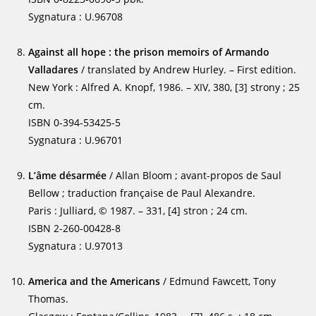
Sygnatura : U.96708
Against all hope : the prison memoirs of Armando
Valladares
/ translated by Andrew Hurley. – First edition.
New York : Alfred A. Knopf, 1986. – XIV, 380, [3] strony ; 25
cm.
ISBN 0-394-53425-5
Sygnatura : U.96701
L’âme désarmée
/ Allan Bloom ; avant-propos de Saul
Bellow ; traduction française de Paul Alexandre.
Paris : Julliard, © 1987. – 331, [4] stron ; 24 cm.
ISBN 2-260-00428-8
Sygnatura : U.97013
America and the Americans
/ Edmund Fawcett, Tony
Thomas.