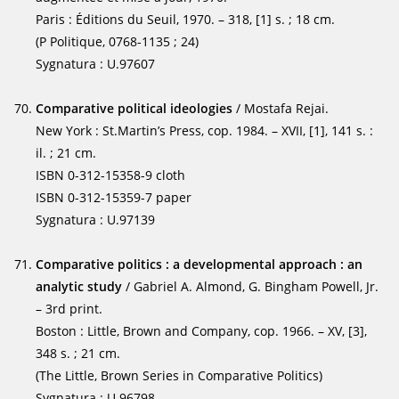
Paris : Éditions du Seuil, 1970. – 318, [1] s. ; 18 cm.
(P Politique, 0768-1135 ; 24)
Sygnatura : U.97607
Comparative political ideologies
/ Mostafa Rejai.
New York : St.Martin’s Press, cop. 1984. – XVII, [1], 141 s. :
il. ; 21 cm.
ISBN 0-312-15358-9 cloth
ISBN 0-312-15359-7 paper
Sygnatura : U.97139
Comparative politics : a developmental approach : an
analytic study
/ Gabriel A. Almond, G. Bingham Powell, Jr.
– 3rd print.
Boston : Little, Brown and Company, cop. 1966. – XV, [3],
348 s. ; 21 cm.
(The Little, Brown Series in Comparative Politics)
Sygnatura : U.96798