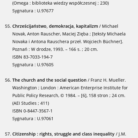
(Omega : biblioteka wiedzy współczesnej ; 230)
Sygnatura : U.97677
Chrześcijaństwo, demokracja, kapitalizm
/ Michael
Novak, Anton Rauscher, Maciej Zięba ; [teksty Michaela
Novaka i Antona Rauschera przeł. Wojciech Büchner].
Poznań : W drodze, 1993. – 166 s. ; 20 cm.
ISBN 83-7033-194-7
Sygnatura : U.97605
The church and the social question
/ Franz H. Mueller.
Washington ; London : American Enterprise Institute for
Public Policy Research, © 1984. – [6], 158 stron ; 24 cm.
(AEI Studies ; 411)
ISBN 0-8447-3567-1
Sygnatura : U.97061
Citizenship : rights, struggle and class inequality
/ J.M.