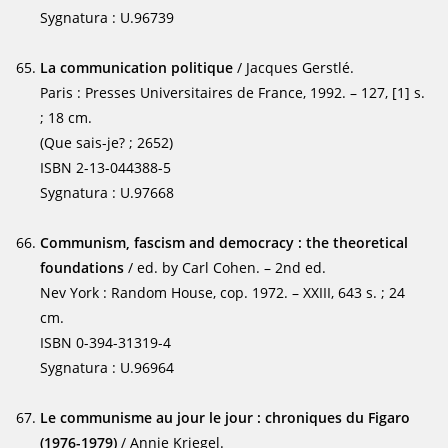
Sygnatura : U.96739
La communication politique
/ Jacques Gerstlé.
Paris : Presses Universitaires de France, 1992. – 127, [1] s.
; 18 cm.
(Que sais-je? ; 2652)
ISBN 2-13-044388-5
Sygnatura : U.97668
Communism, fascism and democracy : the theoretical
foundations
/ ed. by Carl Cohen. – 2nd ed.
Nev York : Random House, cop. 1972. – XXIII, 643 s. ; 24
cm.
ISBN 0-394-31319-4
Sygnatura : U.96964
Le communisme au jour le jour : chroniques du Figaro
(1976-1979)
/ Annie Kriegel.