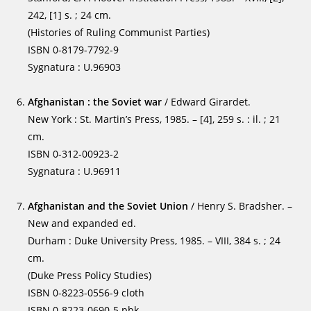
242, [1] s. ; 24 cm.
(Histories of Ruling Communist Parties)
ISBN 0-8179-7792-9
Sygnatura : U.96903
Afghanistan : the Soviet war
/ Edward Girardet.
New York : St. Martin’s Press, 1985. – [4], 259 s. : il. ; 21
cm.
ISBN 0-312-00923-2
Sygnatura : U.96911
Afghanistan and the Soviet Union
/ Henry S. Bradsher. –
New and expanded ed.
Durham : Duke University Press, 1985. – VIII, 384 s. ; 24
cm.
(Duke Press Policy Studies)
ISBN 0-8223-0556-9 cloth
ISBN 0-8223-0690-5 pbk.