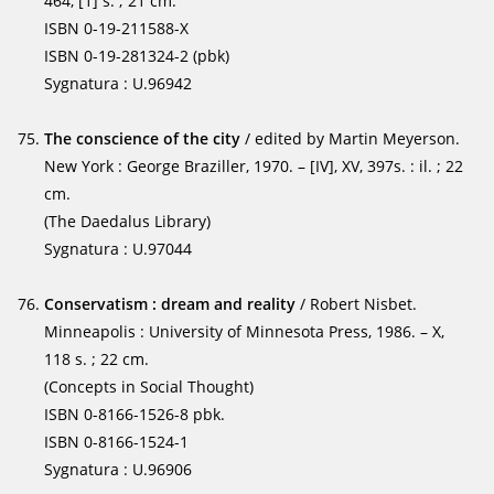
464, [1] s. ; 21 cm.
ISBN 0-19-211588-X
ISBN 0-19-281324-2 (pbk)
Sygnatura : U.96942
The conscience of the city
/ edited by Martin Meyerson.
New York : George Braziller, 1970. – [IV], XV, 397s. : il. ; 22
cm.
(The Daedalus Library)
Sygnatura : U.97044
Conservatism : dream and reality
/ Robert Nisbet.
Minneapolis : University of Minnesota Press, 1986. – X,
118 s. ; 22 cm.
(Concepts in Social Thought)
ISBN 0-8166-1526-8 pbk.
ISBN 0-8166-1524-1
Sygnatura : U.96906