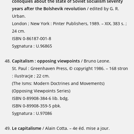
colloquies about the state of Soviet socialism seventy
years after the Bolshevik revolution
/ edited by G. R.
Urban.
London ; New York : Pinter Publishers, 1989. – XIX, 383 s. ;
24 cm.
ISBN 0-86187-001-8
Sygnatura : U.96865
Capitalism : opposing viewpoints
/ Bruno Leone.
St. Paul : Greenhaven Press, © copyright 1986. – 168 stron
: ilustracje ; 22 cm.
(The Isms: Modern Doctrines and Movements)
(Opposing Viewpoints Series)
ISBN 0-89908-384-6 lib. bdg.
ISBN 0-89908-359-5 pbk.
Sygnatura : U.97086
Le capitalisme
/ Alain Cotta. – 4e éd. mise a jour.