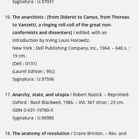
Sygnatura : U.97031
The anarchists : [from Diderot to Camus, from Thoreau
to Vanzetti, a ringing roll-coll of the great non-
conformists and dissenters]
/ edited, with an
introduction by Irving Louis Horowitz.
New York : Dell Publishing Company, Inc., 1964. – 640 s. ;
19 cm.
(Dell ; 0131)
(Laurel Edition ; 95c)
Sygnatura : U.97596
Anarchy, state, and utopia
/ Robert Nozick. – Reprinted.
Oxford : Basil Blackwell, 1986. – XVI, 367 stron ; 23 cm.
ISBN 0-631-19780-X
Sygnatura : U.96985
The anatomy of revolution
/ Crane Brinton. – Rev. and