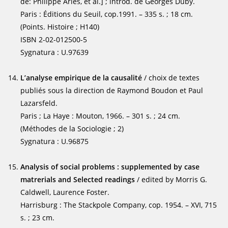
de: Philippe Aries, et al.] ; introd. de Georges Duby.
Paris : Éditions du Seuil, cop.1991. – 335 s. ; 18 cm.
(Points. Histoire ; H140)
ISBN 2-02-012500-5
Sygnatura : U.97639
L’analyse empirique de la causalité
/ choix de textes
publiés sous la direction de Raymond Boudon et Paul
Lazarsfeld.
Paris ; La Haye : Mouton, 1966. – 301 s. ; 24 cm.
(Méthodes de la Sociologie ; 2)
Sygnatura : U.96875
Analysis of social problems : supplemented by case
matrerials and Selected readings
/ edited by Morris G.
Caldwell, Laurence Foster.
Harrisburg : The Stackpole Company, cop. 1954. – XVI, 715
s. ; 23 cm.