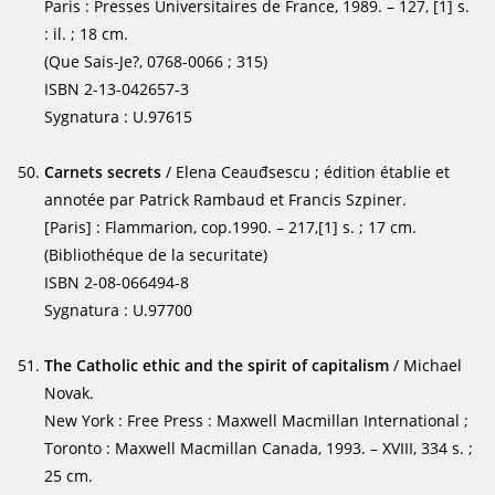
Paris : Presses Universitaires de France, 1989. – 127, [1] s.
: il. ; 18 cm.
(Que Sais-Je?, 0768-0066 ; 315)
ISBN 2-13-042657-3
Sygnatura : U.97615
Carnets secrets
/ Elena Ceauđsescu ; édition établie et
annotée par Patrick Rambaud et Francis Szpiner.
[Paris] : Flammarion, cop.1990. – 217,[1] s. ; 17 cm.
(Bibliothéque de la securitate)
ISBN 2-08-066494-8
Sygnatura : U.97700
The Catholic ethic and the spirit of capitalism
/ Michael
Novak.
New York : Free Press : Maxwell Macmillan International ;
Toronto : Maxwell Macmillan Canada, 1993. – XVIII, 334 s. ;
25 cm.