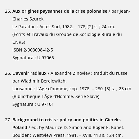
Aux origines paysannes de la crise polonaise
/ par Jean-
Charles Szurek.
Le Paradou : Actes Sud, 1982. – 178, [2] s. ; 24 cm.
(Écrits et Travaux du Groupe de Sociologie Rurale du
CNRS)
ISBN 2-903098-42-5
Sygnatura : U.97066
L’avenir radieux
/ Alexandre Zinoviev ; traduit du russe
par Wladimir Berelowitch.
Lausanne : L’Age d’homme, cop. 1978. – 280, [3] s. ; 23 cm.
(Bibliotheque L’Âge d’Homme. Série Slave)
Sygnatura : U.97101
Background to crisis : policy and politics in Gierek
s
Poland
/ ed. by Maurice D. Simon and Roger E. Kanet.
Boulder : Westview Press, 1981. – XVIII, 418 s. ; 24 cm.