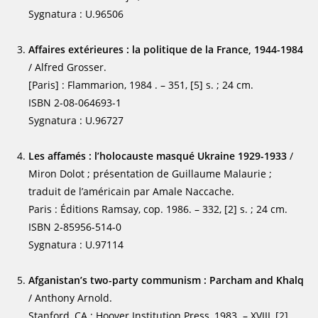
Sygnatura : U.96506
Affaires extérieures : la politique de la France, 1944-1984
/ Alfred Grosser.
[Paris] : Flammarion, 1984 . – 351, [5] s. ; 24 cm.
ISBN 2-08-064693-1
Sygnatura : U.96727
Les affamés : l’holocauste masqué Ukraine 1929-1933
/
Miron Dolot ; présentation de Guillaume Malaurie ;
traduit de l’américain par Amale Naccache.
Paris : Éditions Ramsay, cop. 1986. – 332, [2] s. ; 24 cm.
ISBN 2-85956-514-0
Sygnatura : U.97114
Afganistan’s two-party communism : Parcham and Khalq
/ Anthony Arnold.
Stanford, CA : Hoover Institution Press, 1983. – XVIII, [2],