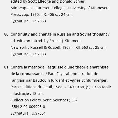
edited by Scott Elledge and Donald Schier.
Minneapolis : Carleton College ; University of Minnesota
Press, cop. 1960. – X, 406 s. ; 24 cm.
Sygnatura : U.97063
Continuity and change in Russian and Soviet thought
/
ed. with an introd. by Ernest J. Simmons.
New York : Russell & Russell, 1967. – XII, 563 s. ; 25 cm.
Sygnatura : U.97033
Contre la méthode : esquisse d’une théorie anarchiste
de la connaissance
/ Paul Feyerabend ; traduit de
l’anglais par Baudouin Jurdant et Agnes Schlumberger.
Paris : Éditions du Seuil, 1988. – 349 stron, [5] stron tablic
: ilustracje ; 18 cm.
(Collection Points. Serie Sciences ; 56)
ISBN 2-02-009995-0
Sygnatura : U.97651