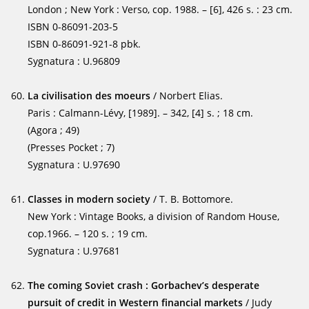
London ; New York : Verso, cop. 1988. – [6], 426 s. : 23 cm.
ISBN 0-86091-203-5
ISBN 0-86091-921-8 pbk.
Sygnatura : U.96809
La civilisation des moeurs
/ Norbert Elias.
Paris : Calmann-Lévy, [1989]. – 342, [4] s. ; 18 cm.
(Agora ; 49)
(Presses Pocket ; 7)
Sygnatura : U.97690
Classes in modern society
/ T. B. Bottomore.
New York : Vintage Books, a division of Random House,
cop.1966. – 120 s. ; 19 cm.
Sygnatura : U.97681
The coming Soviet crash : Gorbachev’s desperate
pursuit of credit in Western financial markets
/ Judy