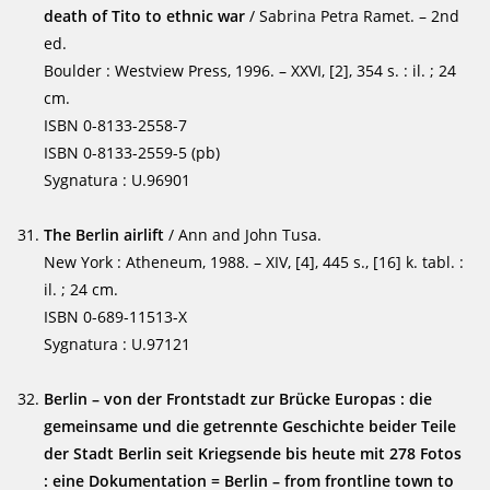
death of Tito to ethnic war
/ Sabrina Petra Ramet. – 2nd
ed.
Boulder : Westview Press, 1996. – XXVI, [2], 354 s. : il. ; 24
cm.
ISBN 0-8133-2558-7
ISBN 0-8133-2559-5 (pb)
Sygnatura : U.96901
The Berlin airlift
/ Ann and John Tusa.
New York : Atheneum, 1988. – XIV, [4], 445 s., [16] k. tabl. :
il. ; 24 cm.
ISBN 0-689-11513-X
Sygnatura : U.97121
Berlin – von der Frontstadt zur Brücke Europas : die
gemeinsame und die getrennte Geschichte beider Teile
der Stadt Berlin seit Kriegsende bis heute mit 278 Fotos
: eine Dokumentation = Berlin – from frontline town to