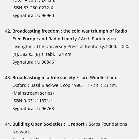
ISBN 83-230-0272-X
Sygnatura : U.96960
Broadcasting freedom : the cold war triumph of Radio
Free Europe and Radio Liberty
/ Arch Puddington.
Lexington : The University Press of Kentucky, 2000. – XIX,
[1], 382 s., [8] s. tabl. ; 24 cm.
Sygnatura : U.96846
Broadcasting in a free society
/ Lord Windlesham.
Oxford : Basil Blackwell, cop.1980. – 172 s. ; 23 cm.
(Mainstream series)
ISBN 0-631-11371-1
Sygnatura : U.96768
Building Open Societies : … report
/ Soros Foundations
Network.