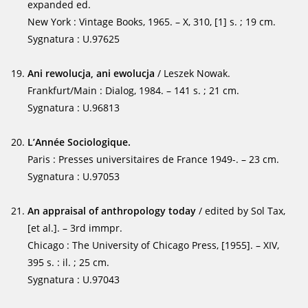
expanded ed.
New York : Vintage Books, 1965. – X, 310, [1] s. ; 19 cm.
Sygnatura : U.97625
Ani rewolucja, ani ewolucja
/ Leszek Nowak.
Frankfurt/Main : Dialog, 1984. – 141 s. ; 21 cm.
Sygnatura : U.96813
L’Année Sociologique.
Paris : Presses universitaires de France 1949-. – 23 cm.
Sygnatura : U.97053
An appraisal of anthropology today
/ edited by Sol Tax,
[et al.]. – 3rd immpr.
Chicago : The University of Chicago Press, [1955]. – XIV,
395 s. : il. ; 25 cm.
Sygnatura : U.97043