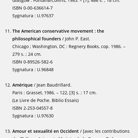
Glasgow : Fontana/Collins, 1983. – [7], 486 s. ; 18 cm.
ISBN 0-00-636614-7
Sygnatura : U.97637
The American conservative movement : the
philosophical founders
/ John P. East.
Chicago ; Washington, DC : Regnery Books, cop. 1986. –
279 s. ; 24 cm.
ISBN 0-89526-582-6
Sygnatura : U.96848
Amérique
/ Jean Baudrillard.
Paris : Grasset, 1986. – 122, [3] s. ; 17 cm.
(Le Livre de Poche. Biblio Essais)
ISBN 2-253-04557-8
Sygnatura : U.97630
Amour et sexualité en Occident
/ [avec les contributions