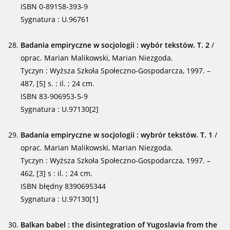
ISBN 0-89158-393-9
Sygnatura : U.96761
Badania empiryczne w socjologii : wybór tekstów. T. 2
/
oprac. Marian Malikowski, Marian Niezgoda.
Tyczyn : Wyższa Szkoła Społeczno-Gospodarcza, 1997. –
487, [5] s. : il. ; 24 cm.
ISBN 83-906953-5-9
Sygnatura : U.97130[2]
Badania empiryczne w socjologii : wybrór tekstów. T. 1
/
oprac. Marian Malikowski, Marian Niezgoda.
Tyczyn : Wyższa Szkoła Społeczno-Gospodarcza, 1997. –
462, [3] s : il. ; 24 cm.
ISBN błędny 8390695344
Sygnatura : U.97130[1]
Balkan babel : the disintegration of Yugoslavia from the