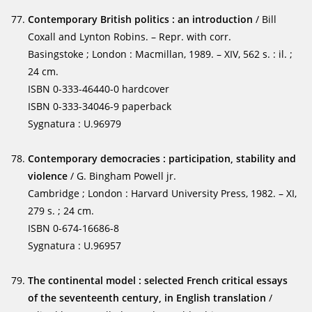
Contemporary British politics : an introduction
/ Bill
Coxall and Lynton Robins. – Repr. with corr.
Basingstoke ; London : Macmillan, 1989. – XIV, 562 s. : il. ;
24 cm.
ISBN 0-333-46440-0 hardcover
ISBN 0-333-34046-9 paperback
Sygnatura : U.96979
Contemporary democracies : participation, stability and
violence
/ G. Bingham Powell jr.
Cambridge ; London : Harvard University Press, 1982. – XI,
279 s. ; 24 cm.
ISBN 0-674-16686-8
Sygnatura : U.96957
The continental model : selected French critical essays
of the seventeenth century, in English translation
/