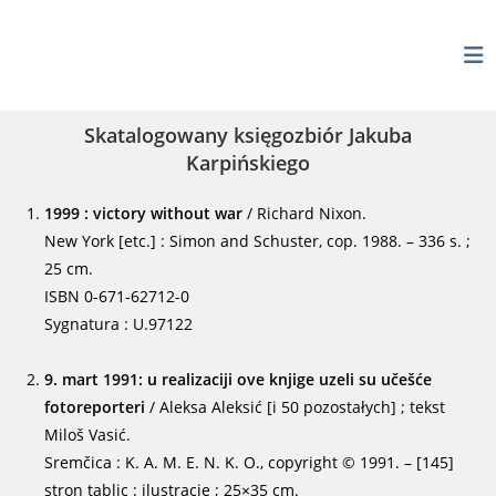
Skip
to
content
Skatalogowany księgozbiór Jakuba
Karpińskiego
1999 : victory without war
/ Richard Nixon.
New York [etc.] : Simon and Schuster, cop. 1988. – 336 s. ;
25 cm.
ISBN 0-671-62712-0
Sygnatura : U.97122
9. mart 1991: u realizaciji ove knjige uzeli su učešće
fotoreporteri
/ Aleksa Aleksić [i 50 pozostałych] ; tekst
Miloš Vasić.
Sremčica : K. A. M. E. N. K. O., copyright © 1991. – [145]
stron tablic : ilustracje ; 25×35 cm.