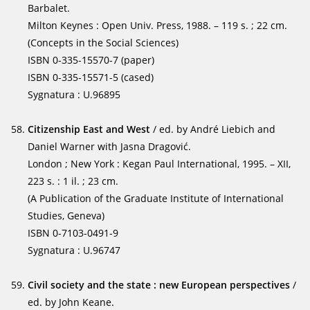
Barbalet.
Milton Keynes : Open Univ. Press, 1988. – 119 s. ; 22 cm.
(Concepts in the Social Sciences)
ISBN 0-335-15570-7 (paper)
ISBN 0-335-15571-5 (cased)
Sygnatura : U.96895
Citizenship East and West
/ ed. by André Liebich and
Daniel Warner with Jasna Dragović.
London ; New York : Kegan Paul International, 1995. – XII,
223 s. : 1 il. ; 23 cm.
(A Publication of the Graduate Institute of International
Studies, Geneva)
ISBN 0-7103-0491-9
Sygnatura : U.96747
Civil society and the state : new European perspectives
/
ed. by John Keane.