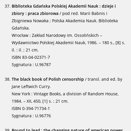
Biblioteka Gdańska Polskiej Akademii Nauk : dzieje i
zbiory : praca zbiorowa
/ pod red. Marii Babnis i
Zbigniewa Nowaka ; Polska Akademia Nauk. Biblioteka
Gdańska.
Wrocław : Zakład Narodowy im. Ossolińskich –
Wydawnictwo Polskiej Akademii Nauk, 1986. – 180 s., [8] s.
il. : il. ; 21 cm.
ISBN 83-04-02371-7
Sygnatura : U.96787
The black book of Polish censorship
/ transl. and ed. by
Jane Leftwich Curry.
New York : Vintage Books, a division of Random House,
1984. – XII, 450, [1] s. ; 21 cm.
ISBN 0-394-71734-1
Sygnatura : U.96776
Bound to lead : the changing nature of american power