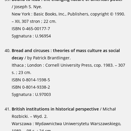
/ Joseph S. Nye.
New York : Basic Books, Inc., Publishers, copyright © 1990.
– XII, 307 stron ; 22 cm.
ISBN 0-465-00177-7
Sygnatura : U.96954
Bread and circuses : theories of mass culture as social
decay
/ by Patrick Brantlinger.
Ithaca ; London : Cornell University Press, cop. 1983. – 307
s. ; 23 cm.
ISBN 0-8014-1598-5
ISBN 0-8014-9338-2
Sygnatura : U.97003
British institutions in historical perspective
/ Michał
Rozbicki. – Wyd. 2.
Warszawa : Wydawnictwa Uniwersytetu Warszawskiego,
1989. – 98 s. ; 24 cm.