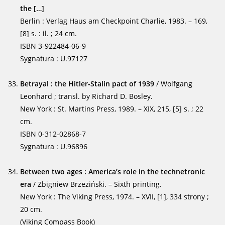
the […]
Berlin : Verlag Haus am Checkpoint Charlie, 1983. – 169,
[8] s. : il. ; 24 cm.
ISBN 3-922484-06-9
Sygnatura : U.97127
Betrayal : the Hitler-Stalin pact of 1939
/ Wolfgang
Leonhard ; transl. by Richard D. Bosley.
New York : St. Martin
s Press, 1989. – XIX, 215, [5] s. ; 22
cm.
ISBN 0-312-02868-7
Sygnatura : U.96896
Between two ages : America’s role in the technetronic
era
/ Zbigniew Brzeziński. – Sixth printing.
New York : The Viking Press, 1974. – XVII, [1], 334 strony ;
20 cm.
(Viking Compass Book)