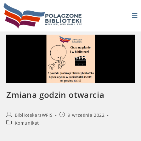
Skip
to
content
Zmiana godzin otwarcia
Post
Post
BibliotekarzWFiS
9 września 2022
author:
published:
Post
Komunikat
category: